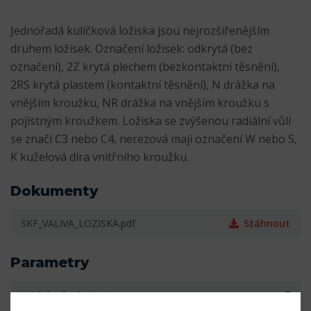
Jednořadá kuličková ložiska jsou nejrozšířenějším
druhem ložisek. Označení ložisek: odkrytá (bez
označení), 2Z krytá plechem (bezkontaktní těsnění),
2RS krytá plastem (kontaktní těsnění), N drážka na
vnějším kroužku, NR drážka na vnějším kroužku s
pojistným kroužkem. Ložiska se zvýšenou radiální vůlí
se značí C3 nebo C4, nerezová mají označení W nebo S,
K kuželová díra vnitřního kroužku.
Dokumenty
SKF_VALIVA_LOZISKA.pdf
Stáhnout
Parametry
Vnitřní průměr (mm)
7