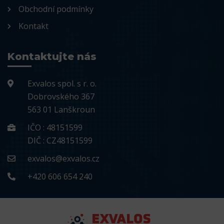
Obchodní podmínky
Kontakt
Kontaktujte nás
Exvalos spol. s r. o.
Dobrovského 367
563 01 Lanškroun
IČO : 48151599
DIČ : CZ48151599
exvalos@exvalos.cz
+420 606 654 240