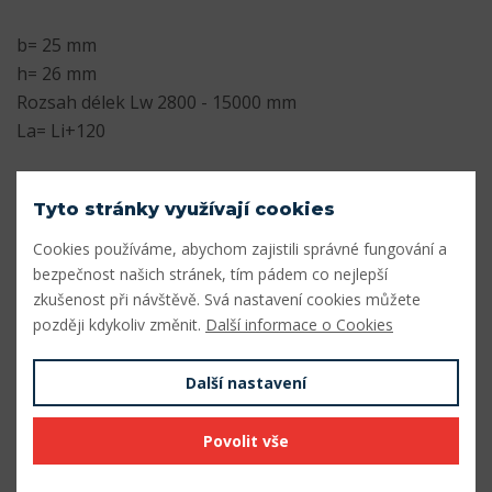
b= 25 mm
h= 26 mm
Rozsah délek Lw 2800 - 15000 mm
La= Li+120
Parametry
Tyto stránky využívají cookies
Profil
8V/25J
Cookies používáme, abychom zajistili správné fungování a
bezpečnost našich stránek, tím pádem co nejlepší
Šířka profilu (mm)
25
zkušenost při návštěvě. Svá nastavení cookies můžete
Výška profilu (mm)
26
později kdykoliv změnit.
Další informace o Cookies
Vnitřní délka Li (mm)
11080
Další nastavení
Výpočtová délka Lw (mm)
11200
Povolit vše
Vnější délka La (mm)
11200