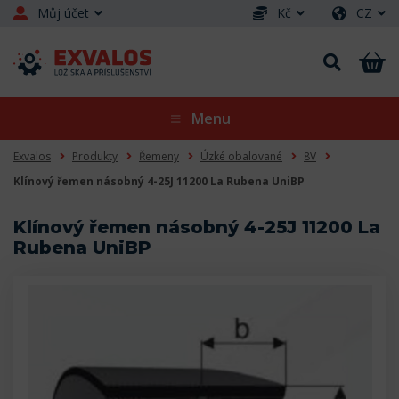
Můj účet
Kč
CZ
Menu
Exvalos
Produkty
Řemeny
Úzké obalované
8V
Klínový řemen násobný 4-25J 11200 La Rubena UniBP
Klínový řemen násobný 4-25J 11200 La
Rubena UniBP