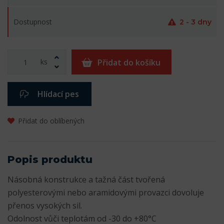
Dostupnost
2 - 3 dny
ks
Přidat do košíku
Hlídací pes
Přidat do oblíbených
Popis produktu
Násobná konstrukce a tažná část tvořená
polyesterovými nebo aramidovými provazci dovoluje
přenos vysokých sil.
Odolnost vůči teplotám od -30 do +80°C