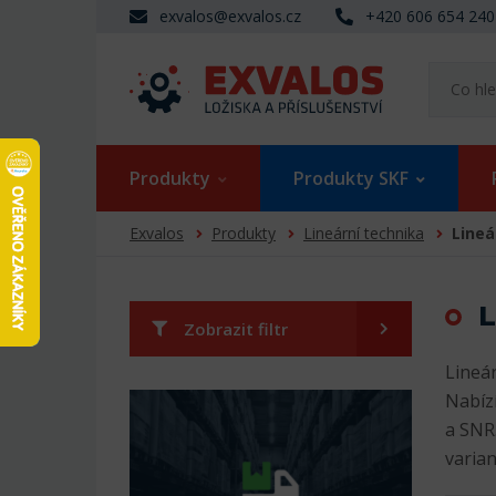
exvalos@exvalos.cz
+420 606 654 240
Produkty
Produkty SKF
Exvalos
Produkty
Lineární technika
Lineá
L
Zobrazit filtr
Lineár
Nabíz
a SNR.
varian