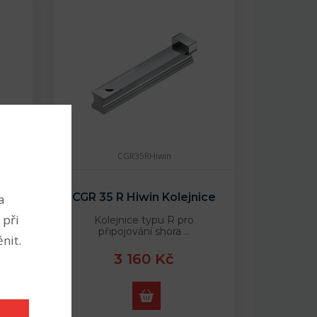
CGR35RHiwin
ice
CGR 35 R Hiwin Kolejnice
a
 při
Kolejnice typu R pro
připojování shora …
nit.
3 160 Kč