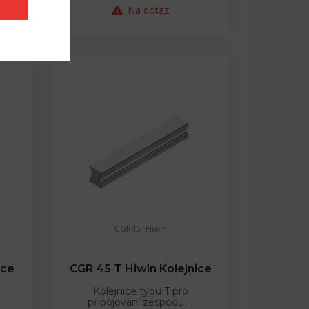
Na dotaz
CGR45THiwin
ice
CGR 45 T Hiwin Kolejnice
Kolejnice typu T pro
připojování zespodu …