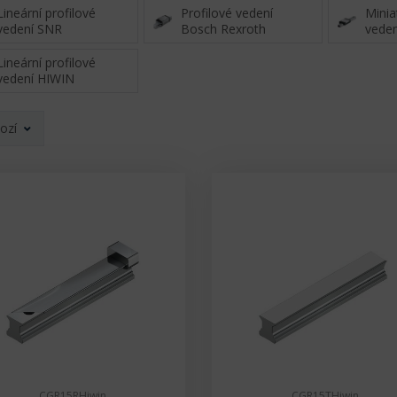
Lineární profilové
Profilové vedení
Miniat
vedení SNR
Bosch Rexroth
veden
Lineární profilové
vedení HIWIN
ozí
CGR15RHiwin
CGR15THiwin