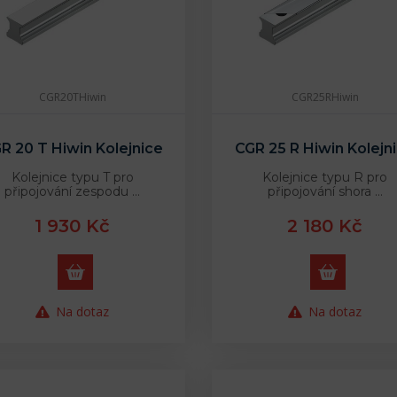
CGR20THiwin
CGR25RHiwin
R 20 T Hiwin Kolejnice
CGR 25 R Hiwin Kolejn
Kolejnice typu T pro
Kolejnice typu R pro
připojování zespodu …
připojování shora …
1 930 Kč
2 180 Kč
Na dotaz
Na dotaz