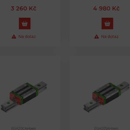
3 260 Kč
4 980 Kč
Na dotaz
Na dotaz
EGH20CAHiwin
EGH20SAHiwin