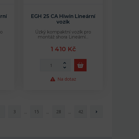
rní
EGH 25 CA Hiwin Lineární
vozík
ro
Úzký kompaktní vozík pro
montáž shora Lineární…
1 410 Kč
Na dotaz
3
15
28
42
...
...
...