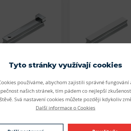
Tyto stránky využívají cookies
CGR30RHiwin
CGR30THiwin
R 30 R Hiwin Kolejnice
CGR 30 T Hiwin Kolejn
Cookies používáme, abychom zajistili správné fungování 
pečnost našich stránek, tím pádem co nejlepší zkušenost
Kolejnice typu R pro
Kolejnice typu T pro
připojování shora …
připojování zespodu …
štěvě. Svá nastavení cookies můžete později kdykoliv změ
2 710 Kč
2 810 Kč
Další informace o Cookies