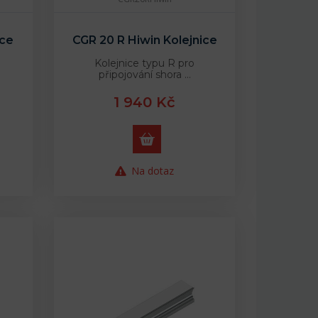
ice
CGR 20 R Hiwin Kolejnice
Kolejnice typu R pro
připojování shora …
1 940 Kč
Na dotaz