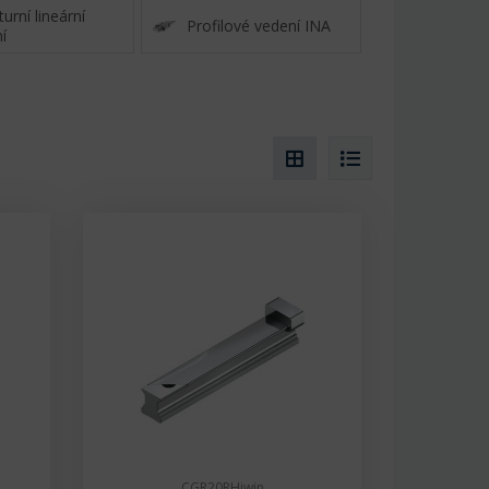
urní lineární
Profilové vedení INA
í
CGR20RHiwin