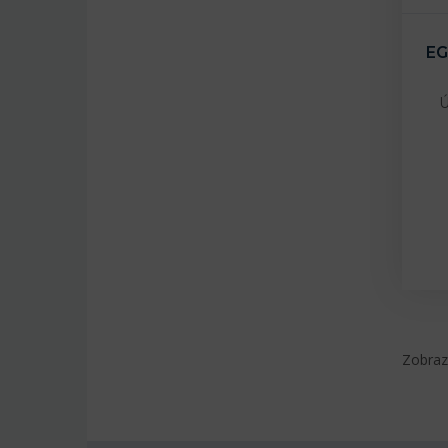
EG
Ú
Zobraz