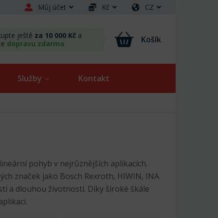
Můj účet
Kč
CZ
upte ještě
za 10 000 Kč
a
Košík
te
dopravu zdarma
Služby
Kontakt
lineární pohyb v nejrůznějších aplikacích.
ných značek jako Bosch Rexroth, HIWIN, INA
tí a dlouhou životností. Díky široké škále
plikaci.