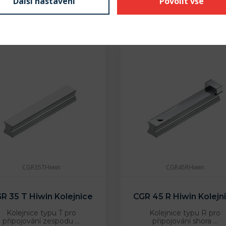
Další nastavení
Povolit vše
Na dotaz
Na dotaz
CGR35THiwin
CGR45RHiwin
R 35 T Hiwin Kolejnice
CGR 45 R Hiwin Kolejn
Kolejnice typu T pro
Kolejnice typu R pro
připojování zespodu …
připojování shora …