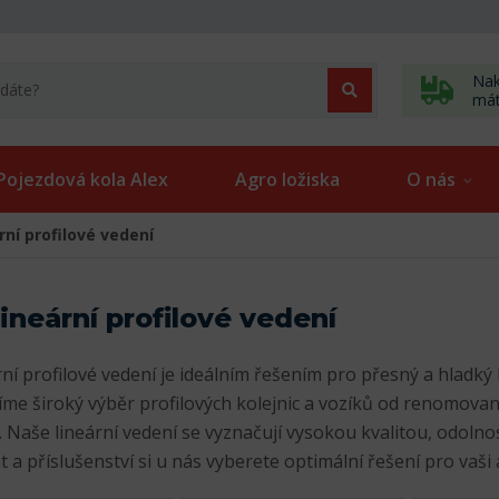
Nak
má
Pojezdová kola Alex
Agro ložiska
O nás
rní profilové vedení
ineární profilové vedení
ní profilové vedení je ideálním řešením pro přesný a hladký 
íme široký výběr profilových kolejnic a vozíků od renomova
 Naše lineární vedení se vyznačují vysokou kvalitou, odolnos
t a příslušenství si u nás vyberete optimální řešení pro vaši a