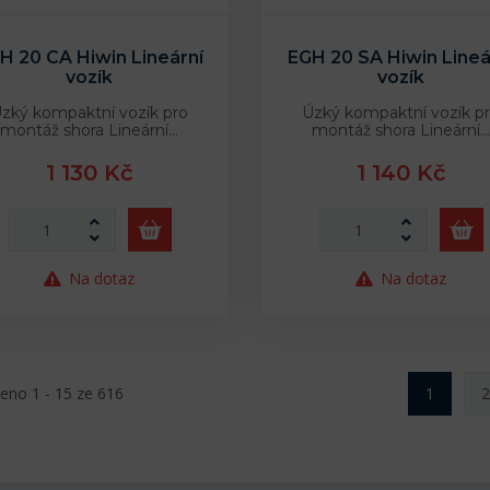
H 20 CA Hiwin Lineární
EGH 20 SA Hiwin Lineá
vozík
vozík
zký kompaktní vozík pro
Úzký kompaktní vozík p
montáž shora Lineární…
montáž shora Lineární…
1 130 Kč
1 140 Kč
Na dotaz
Na dotaz
eno 1 - 15 ze 616
1
2